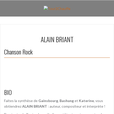
Aller
au
contenu
principal
ALAIN BRIANT
Chanson Rock
BIO
Faites la synthèse de
Gainsbourg
,
Bashung
et
Katerine
, vous
obtiendrez
ALAIN BRIANT
: auteur, compositeur et interprète !