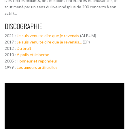
Des textes brillants, des mélodies entêtantes et amusantes, le
tout mené par un sens du live inné (plus de 200 concerts à son
actif)…
DISCOGRAPHIE
2021 :
Je suis venu te dire que je revenais
(ALBUM)
2017 :
Je suis venu te dire que je revenais...
(EP)
2012 :
Du bruit
2010 :
A poils et imberbe
2005 :
Honneur et répondeur
1999 :
Les amours artificielles