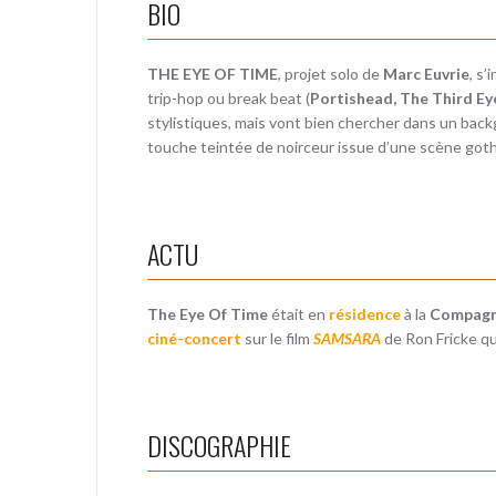
BIO
THE EYE OF TIME
, projet solo de
Marc Euvrie
, s
trip-hop ou break beat (
Portishead, The Third E
stylistiques, mais vont bien chercher dans un backg
touche teintée de noirceur issue d’une scène goth
ACTU
The Eye Of Time
était en
résidence
à la
Compagn
ciné-concert
sur le film
SAMSARA
de Ron Fricke q
DISCOGRAPHIE