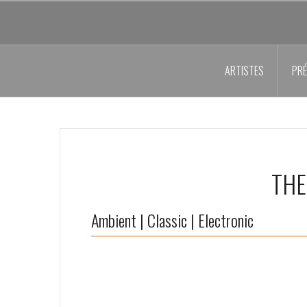
Aller
au
contenu
principal
ARTISTES
PRÉ
THE
Ambient | Classic | Electronic