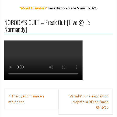
"Mood Disorders"
sera disponible le
9 avril 2021
.
NOBODY’S CULT – Freak Out [Live @ Le
Normandy]
Navigation
The Eye Of Time en
“Variété”: une exposition
de
résidence
d’après la BD de David
l’article
SNUG