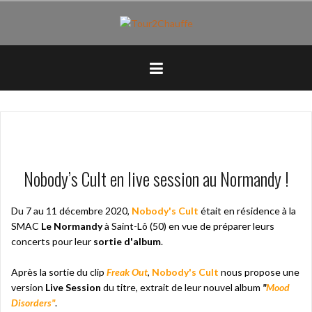
Aller
au
contenu
principal
Nobody’s Cult en live session au Normandy !
Du 7 au 11 décembre 2020,
Nobody's Cult
était en résidence à la
SMAC
Le Normandy
à Saint-Lô (50) en vue de préparer leurs
concerts pour leur
sortie d'album
.
Après la sortie du clip
Freak Out
,
Nobody's Cult
nous propose une
version
Live Session
du titre, extrait de leur nouvel album
"
Mood
Disorders"
.