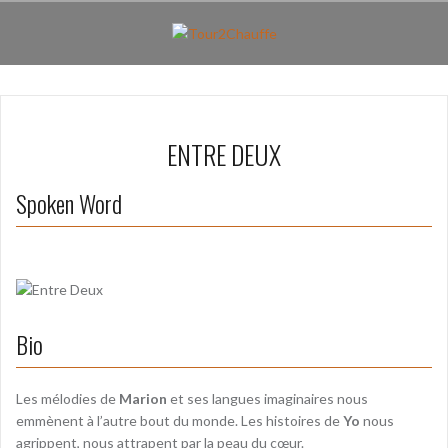
Aller
au
contenu
principal
ENTRE DEUX
Spoken Word
Bio
Les mélodies de
Marion
et ses langues imaginaires nous
emmènent à l’autre bout du monde. Les histoires de
Yo
nous
agrippent, nous attrapent par la peau du cœur.