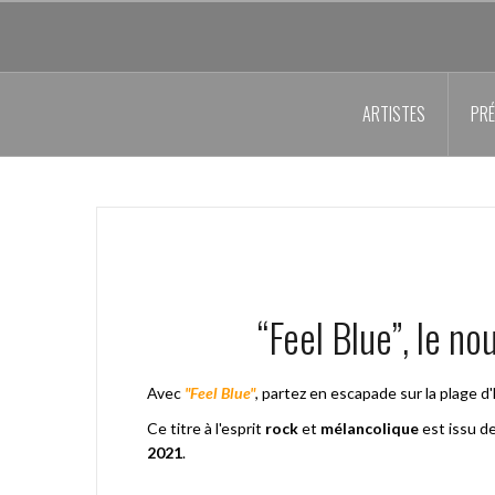
Aller
au
contenu
principal
ARTISTES
PRÉ
“Feel Blue”, le n
Avec
"Feel Blue"
, partez en escapade sur la plage 
Ce titre à l'esprit
rock
et
mélancolique
est issu de
2021
.