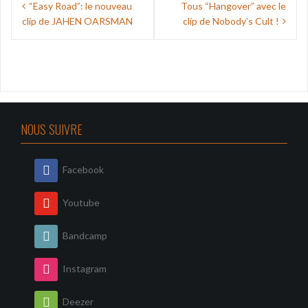
“Easy Road”: le nouveau
Tous “Hangover” avec le
de
clip de JAHEN OARSMAN
clip de Nobody’s Cult !
l’article
NOUS SUIVRE
Facebook
Youtube
Bandcamp
Instagram
Deezer