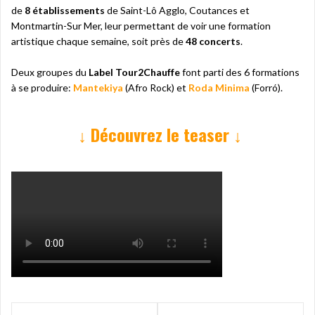
de
8 établissements
de Saint-Lô Agglo, Coutances et
Montmartin-Sur Mer, leur permettant de voir une formation
artistique chaque semaine, soit près de
48 concerts
.
Deux groupes du
Label Tour2Chauffe
font parti des 6 formations
à se produire:
Mantekiya
(Afro Rock) et
Roda Minima
(Forró).
↓ Découvrez le teaser ↓
Navigation