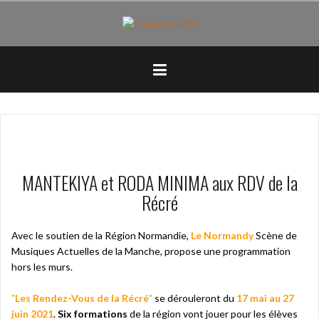
Aller
au
contenu
principal
MANTEKIYA et RODA MINIMA aux RDV de la
Récré
Avec le soutien de la Région Normandie,
Le
Normandy
Scène de
Musiques Actuelles de la Manche, propose une programmation
hors les murs.
"
Les Rendez-Vous de la Récré
"
se dérouleront du
17 mai au 27
juin 2021
.
Six formations
de la région vont jouer pour les élèves