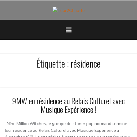
Aller
au
contenu
principal
Étiquette :
résidence
9MW en résidence au Relais Culturel avec
Musique Expérience !
Nine Million Witches, le groupe de stoner pop normand termine
leur résidence au Relais Culturel avec Musique Expérience à
Avrnaches (50). Ils ont réalisé à cette occasion une interview pour