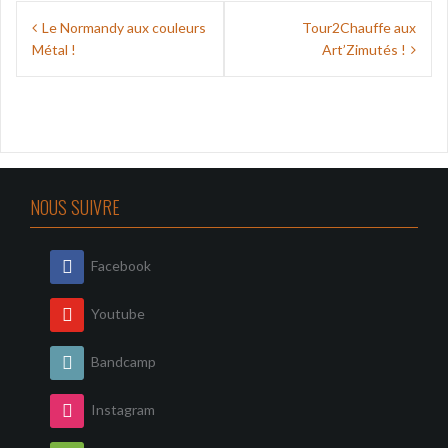
Navigation
Le Normandy aux couleurs
Tour2Chauffe aux
de
Métal !
Art’Zimutés !
l’article
NOUS SUIVRE
Facebook
Youtube
Bandcamp
Instagram