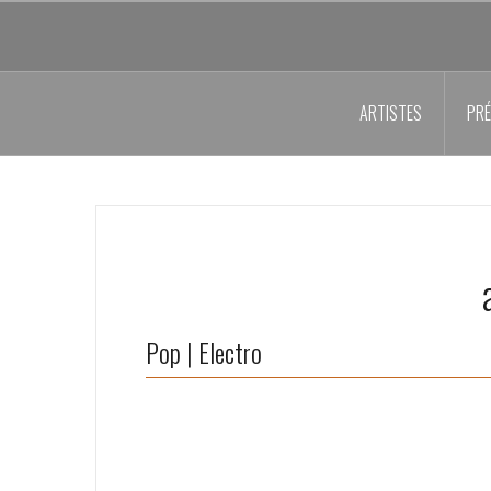
Aller
au
contenu
principal
ARTISTES
PRÉ
Pop | Electro