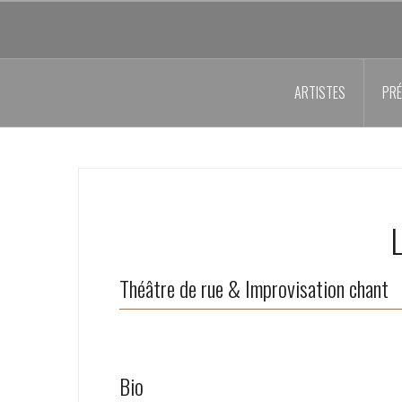
Aller
au
contenu
principal
ARTISTES
PRÉ
Théâtre de rue & Improvisation chant
Bio