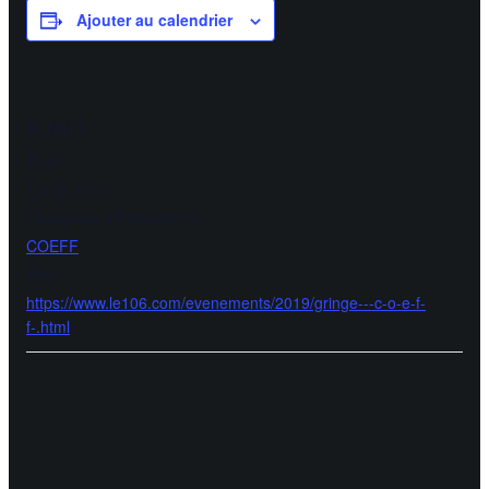
Ajouter au calendrier
DÉTAILS
Date :
5 avril 2019
Catégorie d’Évènement:
COEFF
Site :
https://www.le106.com/evenements/2019/gringe---c-o-e-f-
f-.html