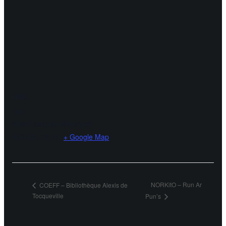
LIEU
106
Allée François Mitterrand
ROUEN
,
76100
+ Google Map
NORKitO – Run Ar
COEFF – Bibliothèque Alexis de
Tocqueville
Pun’s