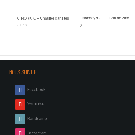
Nobody’s Cult – Brin de Zinc
NORKitO – Chauffer dans tes
Cinés
NOUS SUIVRE
Facebook
Youtube
Bandcamp
Instagram