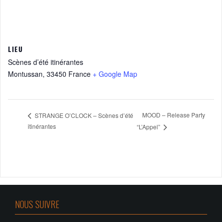
LIEU
Scènes d’été itinérantes
Montussan
,
33450
France
+ Google Map
MOOD – Release Party
STRANGE O’CLOCK – Scènes d’été
itinérantes
“L’Appel”
NOUS SUIVRE