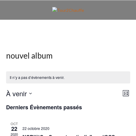
Aller
au
contenu
principal
nouvel album
Il n’y a pas d’évènements à venir.
N
N
À venir
L
a
a
i
S
v
Derniers Évènements passés
s
é
v
t
i
l
e
i
e
g
OCT
22
c
22 octobre 2020
a
g
2020
t