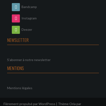
l
n
t
t
Bandcamp
a
Instagram
t
Deezer
i
o
NEWSLETTER
n
s
S’abonner à notre newsletter
MENTIONS
Mentions légales
Fièrement propulsé par WordPress
|
Thème
Oria
par