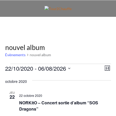
Aller
au
contenu
principal
nouvel album
Évènements
nouvel album
Évènements
N
N
22/10/2020
 - 
06/08/2026
L
a
a
i
S
v
s
é
octobre 2020
v
t
i
l
e
i
e
g
JEU
22 octobre 2020
22
c
a
g
NORKitO – Concert sortie d’album “SOS
t
t
a
Dragons”
i
i
o