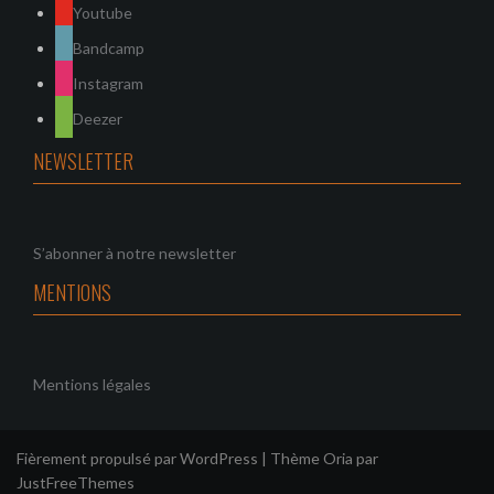
Youtube
a
Bandcamp
t
Instagram
i
Deezer
o
NEWSLETTER
n
s
S’abonner à notre newsletter
MENTIONS
Mentions légales
Fièrement propulsé par WordPress
|
Thème
Oria
par
JustFreeThemes