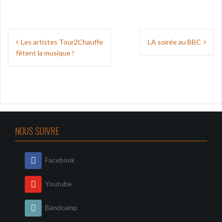
Navigation
Les artistes Tour2Chauffe
LA soirée au BBC
de
fêtent la musique !
l’article
NOUS SUIVRE
Facebook
Youtube
Bandcamp