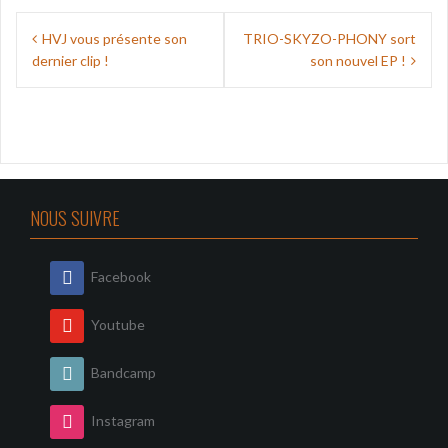
Navigation
HVJ vous présente son
TRIO-SKYZO-PHONY sort
de
dernier clip !
son nouvel EP !
l’article
NOUS SUIVRE
Facebook
Youtube
Bandcamp
Instagram