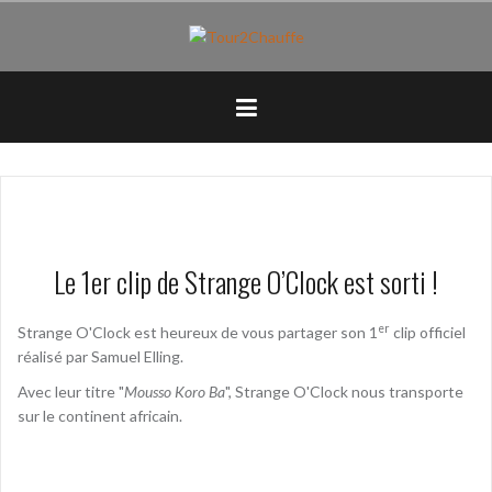
Aller
au
contenu
principal
Le 1er clip de Strange O’Clock est sorti !
er
Strange O'Clock
est heureux de vous partager son 1
clip officiel
réalisé par Samuel Elling.
Avec leur titre "
Mousso Koro Ba
",
Strange O'Clock
nous transporte
sur le continent africain.