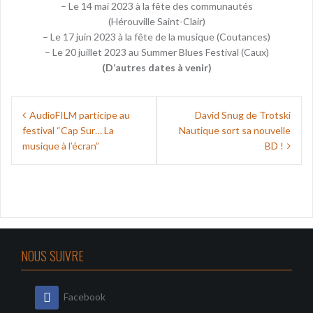
– Le 14 mai 2023 à la fête des communautés
(Hérouville Saint-Clair)
– Le 17 juin 2023 à la fête de la musique (Coutances)
– Le 20 juillet 2023 au Summer Blues Festival (Caux)
(D’autres dates à venir)
Navigation
AudioFILM participe au
David Snug de Trotski
de
festival “Cap Sur… La
Nautique sort sa nouvelle
l’article
musique à l’écran”
BD !
NOUS SUIVRE
Facebook