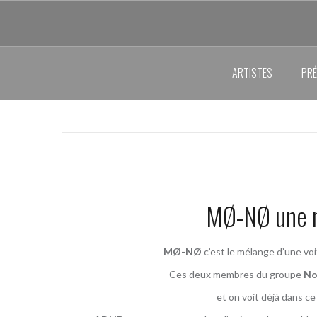
Aller
au
contenu
principal
ARTISTES
PRÉ
MØ-NØ une n
MØ-NØ
c’est le mélange d’une voi
Ces deux membres du groupe
No
et on voit déjà dans ce