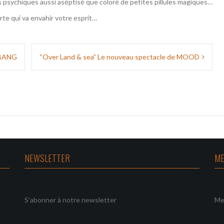
s psychiques aussi aséptisé que coloré de petites pillules magiques…
te qui va envahir votre esprit…
 BANG
“Over Land & sea” Le nouveau spectacle de MOOD
NEWSLETTER
ME
S’abonner à notre newsletter
Me