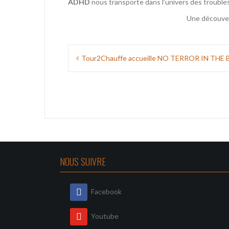
ADHD
nous transporte dans l’univers des trouble
Une découver
Navigation
Tour2Chauffe accueille NO TERROR IN THE
de
l’article
NOUS SUIVRE
Facebook
Youtube