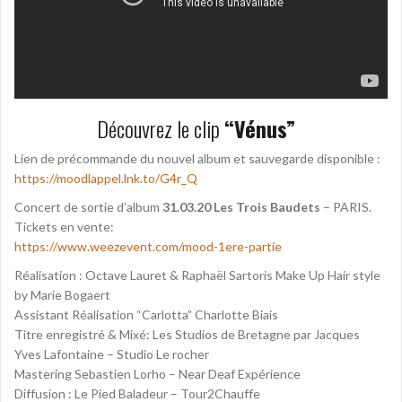
Découvrez le clip
“Vénus”
Lien de précommande du nouvel album et sauvegarde disponible :
https://moodlappel.lnk.to/G4r_Q
Concert de sortie d’album
31.03.20
Les Trois Baudets
– PARIS.
Tickets en vente:
https://www.weezevent.com/mood-1ere-partie
Réalisation : Octave Lauret & Raphaël Sartoris Make Up Hair style
by Marie Bogaert
Assistant Réalisation “Carlotta” Charlotte Biais
Titre enregistré & Mixé: Les Studios de Bretagne par Jacques
Yves Lafontaine – Studio Le rocher
Mastering Sebastien Lorho – Near Deaf Expérience
Diffusion : Le Pied Baladeur – Tour2Chauffe