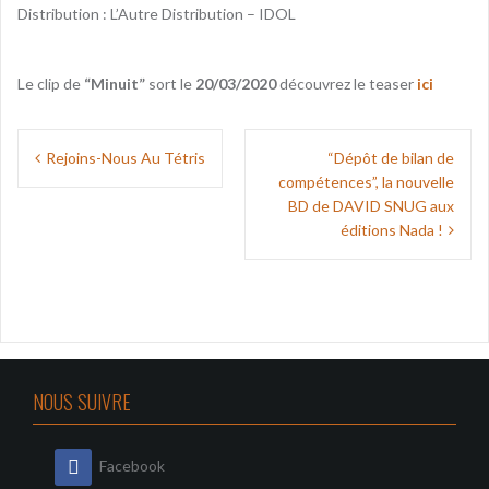
Distribution : L’Autre Distribution – IDOL
Le clip de
“Minuit”
sort le
20/03/2020
découvrez le teaser
ici
Navigation
Rejoins-Nous Au Tétris
“Dépôt de bilan de
de
compétences”, la nouvelle
l’article
BD de DAVID SNUG aux
éditions Nada !
NOUS SUIVRE
Facebook