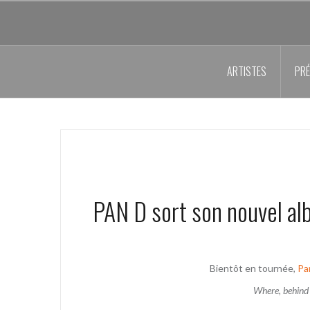
Aller
au
contenu
principal
ARTISTES
PRÉ
PAN D sort son nouvel al
Bientôt en tournée,
Pa
Where, behind t