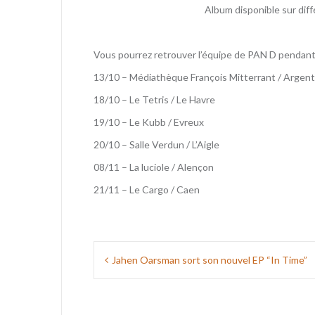
Album disponible sur dif
Vous pourrez retrouver l’équipe de PAN D pendan
13/10 – Médiathèque François Mitterrant / Argen
18/10 – Le Tetris / Le Havre
19/10 – Le Kubb / Evreux
20/10 – Salle Verdun / L’Aigle
08/11 – La luciole / Alençon
21/11 – Le Cargo / Caen
Navigation
Jahen Oarsman sort son nouvel EP “In Time”
de
l’article