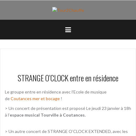
Aller
au
contenu
principal
STRANGE O’CLOCK entre en résidence
Le groupe entre en résidence avec l’Ecole de musique
de
Coutances mer et bocage
!
> Un concert de présentation est proposé
Le jeudi 23 janvier à 18h
à l’
espace musical Tourville à Coutances.
> Un autre concert de STRANGE O’CLOCK EXTENDED, avec les