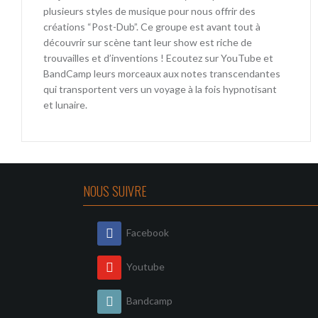
plusieurs styles de musique pour nous offrir des
créations “Post-Dub”. Ce groupe est avant tout à
découvrir sur scène tant leur show est riche de
trouvailles et d’inventions ! Ecoutez sur YouTube et
BandCamp leurs morceaux aux notes transcendantes
qui transportent vers un voyage à la fois hypnotisant
et lunaire.
NOUS SUIVRE
Facebook
Youtube
Bandcamp