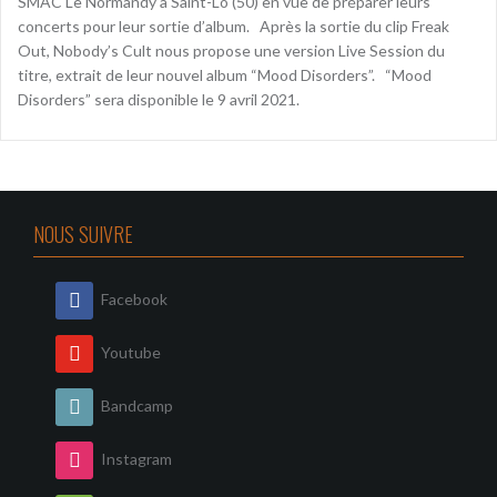
SMAC Le Normandy à Saint-Lô (50) en vue de préparer leurs
concerts pour leur sortie d’album. Après la sortie du clip Freak
Out, Nobody’s Cult nous propose une version Live Session du
titre, extrait de leur nouvel album “Mood Disorders”. “Mood
Disorders” sera disponible le 9 avril 2021.
NOUS SUIVRE
Facebook
Youtube
Bandcamp
Instagram