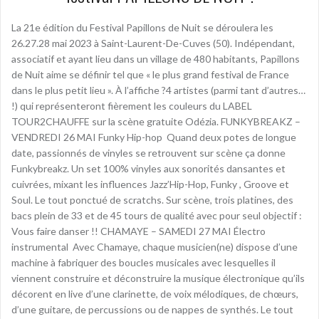
La 21e édition du Festival Papillons de Nuit se déroulera les
26.27.28 mai 2023 à Saint-Laurent-De-Cuves (50). Indépendant,
associatif et ayant lieu dans un village de 480 habitants, Papillons
de Nuit aime se définir tel que « le plus grand festival de France
dans le plus petit lieu ». À l’affiche ?4 artistes (parmi tant d’autres…
!) qui représenteront fièrement les couleurs du LABEL
TOUR2CHAUFFE sur la scène gratuite Odézia. FUNKYBREAKZ –
VENDREDI 26 MAI Funky Hip-hop ­ Quand deux potes de longue
date, passionnés de vinyles se retrouvent sur scène ça donne
Funkybreakz. Un set 100% vinyles aux sonorités dansantes et
cuivrées, mixant les influences Jazz’Hip-Hop, Funky , Groove et
Soul. Le tout ponctué de scratchs. Sur scène, trois platines, des
bacs plein de 33 et de 45 tours de qualité avec pour seul objectif :
Vous faire danser !! CHAMAYE – SAMEDI 27 MAI Électro
instrumental ­ Avec Chamaye, chaque musicien(ne) dispose d’une
machine à fabriquer des boucles musicales avec lesquelles il
viennent construire et déconstruire la musique électronique qu’ils
décorent en live d’une clarinette, de voix mélodiques, de chœurs,
d’une guitare, de percussions ou de nappes de synthés. Le tout