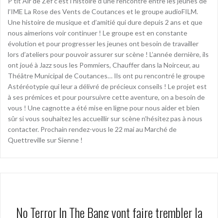
P’tit Air de Zef c’est l’histoire d’une rencontre entre les jeunes de
l’IME La Rose des Vents de Coutances et le groupe audioFILM.
Une histoire de musique et d’amitié qui dure depuis 2 ans et que
nous aimerions voir continuer ! Le groupe est en constante
évolution et pour progresser les jeunes ont besoin de travailler
lors d’ateliers pour pouvoir assurer sur scène ! L’année dernière, ils
ont joué à Jazz sous les Pommiers, Chauffer dans la Noirceur, au
Théâtre Municipal de Coutances… Ils ont pu rencontré le groupe
Astéréotypie qui leur a délivré de précieux conseils ! Le projet est
à ses prémices et pour poursuivre cette aventure, on a besoin de
vous ! Une cagnotte a été mise en ligne pour nous aider et bien
sûr si vous souhaitez les accueillir sur scène n’hésitez pas à nous
contacter. Prochain rendez-vous le 22 mai au Marché de
Quettreville sur Sienne !
No Terror In The Bang vont faire trembler la