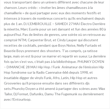
vous transportant dans un univers différent avec chacune de leur
chanson. Leurs crédo : « inviter les âmes chamailleuses à la
chamaillerie » de quoi partager avec eux des moments festifs et
intenses à travers de nombreux concerts qu’ils enchainent depuis
plus de 1 an. DJ L’EMBROUILLE – SAMEDI 27 MAI Électro Derrière
la mixette, Marc Euvrie pour un set dansant et fun des années 80 à
aujourd’hui. Pas de limites de genres, une soirée où on retrouve au
comptoir NTM, Carpenter Brut, et Cindy Lauper qui discutent
recettes de cocktails, pendant que Boys Noise, Nelly Furtado et
Beastie Boys prennent des shooters. T’as compris, ça ratisse
large, mais on est là pour se marrer et repartir en sueur. La dernière
fois qu’on s’est vus, c’était pas à la bibliothèque. PHUNKY DOYEN
– DIMANCHE 28 MAI Hip Hop / Funk ­ Animateur de l’émission Hip
Hop Syndrome sur la Radio Caennaise 666 depuis 1998, et
insatiable digger de vinyls Funk, Afro, Latin, Hip Hop et autres
Grooveries qu’il propose ensuite dans ses différents djs
sets.Phuncky Doyen a été amené à partager des scènes avec Wax
Tailor, Dj Format, Dafuniks, Damu The Fugemunk ou dernièrement
avec l’Entourloop.